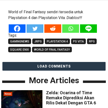
World of Final Fantasy sendiri tersedia untuk
Playstation 4 dan Playstation Vita.
Diablos!!!
Tags:
GAMINGNEWS
JRPG
PLAYSTATION 4
PS VITA
RPG
SQUARE ENIX
WORLD OF FINAL FANTASY
LOAD COMMENTS
More Articles
Zelda: Ocarina of Time
News
Remake Diprediksi Akan
Rilis Dekat Dengan GTA 6