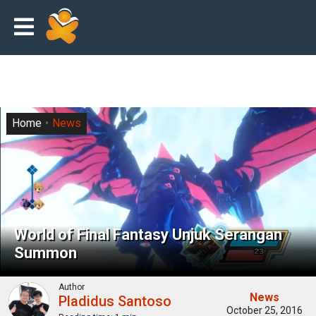
Home
News
World of Final Fantasy Unjuk Serangan
Summon
Author
News
Pladidus Santoso
October 25, 2016