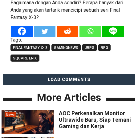
Bagaimana dengan Anda sendiri? Berapa banyak dari
Anda yang akan tertarik mencicipi sebuah seri Final
Fantasy X-3?
Tags:
FINAL FANTASY X- 3
GAMINGNEWS
JRPG
RPG
SQUARE ENIX
LOAD COMMENTS
More Articles
AOC Perkenalkan Monitor
News
Ultrawide Baru, Siap Temani
Gaming dan Kerja