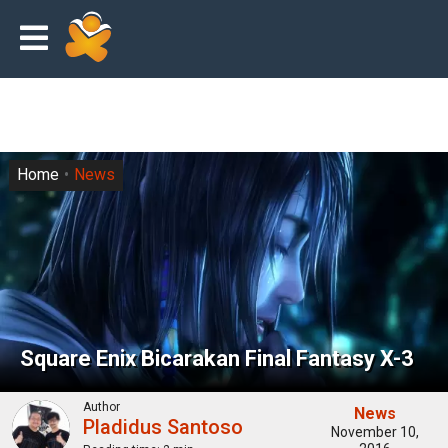
Home
News
Square Enix Bicarakan Final Fantasy X-3
Author
News
Pladidus Santoso
November 10,