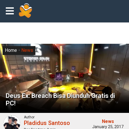
Home
News
Deus Ex: Breach Bisa Diunduh Gratis di
PC!
Author
News
Pladidus Santoso
January 25, 2017