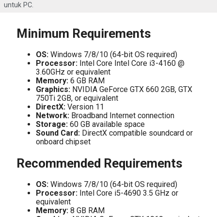
untuk PC.
Minimum Requirements
OS:
Windows 7/8/10 (64-bit OS required)
Processor:
Intel Core Intel Core i3-4160 @
3.60GHz or equivalent
Memory:
6 GB RAM
Graphics:
NVIDIA GeForce GTX 660 2GB, GTX
750Ti 2GB, or equivalent
DirectX:
Version 11
Network:
Broadband Internet connection
Storage:
60 GB available space
Sound Card:
DirectX compatible soundcard or
onboard chipset
Recommended Requirements
OS:
Windows 7/8/10 (64-bit OS required)
Processor:
Intel Core i5-4690 3.5 GHz or
equivalent
Memory:
8 GB RAM