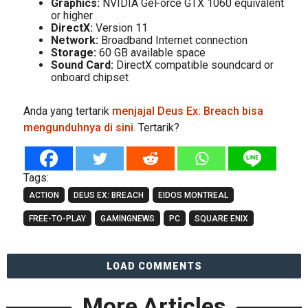
Graphics:
NVIDIA GeForce GTX 1060 equivalent
or higher
DirectX:
Version 11
Network:
Broadband Internet connection
Storage:
60 GB available space
Sound Card:
DirectX compatible soundcard or
onboard chipset
Anda yang tertarik
menjajal Deus Ex: Breach bisa
mengunduhnya di sini
. Tertarik?
Tags:
ACTION
DEUS EX: BREACH
EIDOS MONTREAL
FREE-TO-PLAY
GAMINGNEWS
PC
SQUARE ENIX
LOAD COMMENTS
More Articles