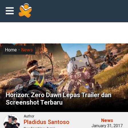
Home
News
Horizon: Zero Dawn Lepas Trailer dan
Screenshot Terbaru
Author
News
Pladidus Santoso
January 31, 2017