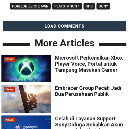
HORIZON ZERO DAWN
PLAYSTATION 4
RPG
SONY
LOAD COMMENTS
More Articles
Microsoft Perkenalkan Xbox
News
Player Voice, Portal untuk
Tampung Masukan Gamer
Embracer Group Pecah Jadi
News
Dua Perusahaan Publik
Celah di Layanan Support
News
Sony Diduga Sebabkan Akun