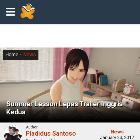
Home
News
Summer Lesson Lepas Trailer Inggris
Kedua
Author
News
Pladidus Santoso
January 23, 2017