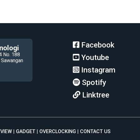
Facebook
nologi
4 No. 188
Youtube
ec Sawangan
Instagram
Spotify
Linktree
EVIEW
GADGET
OVERCLOCKING
CONTACT US