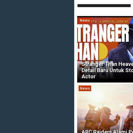
News
Stranger Than Heav
Detail Baru Untuk St
Actor
News
ARC Raiders Alami 