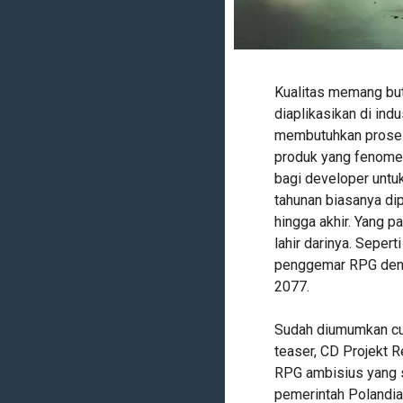
Kualitas memang butu
diaplikasikan di in
membutuhkan proses
produk yang fenomen
bagi developer untu
tahunan biasanya di
hingga akhir. Yang p
lahir darinya. Seper
penggemar RPG deng
2077.
Sudah diumumkan cuk
teaser, CD Projekt R
RPG ambisius yang 
pemerintah Polandia