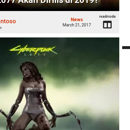
readmode
News
antoso
March 21, 2017
n