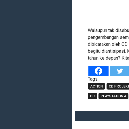
Walaupun tak disebu
pengembangan semasi
dibicarakan oleh CD
begitu diantisipas
tahun ke depan? Kita
Tags:
ACTION
CD PROJEK
PC
PLAYSTATION 4