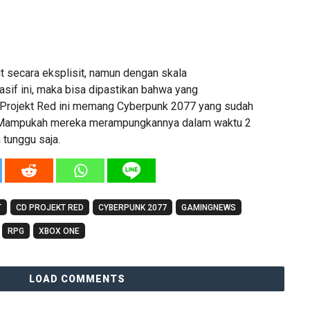
t secara eksplisit, namun dengan skala
f ini, maka bisa dipastikan bahwa yang
 Projekt Red ini memang Cyberpunk 2077 yang sudah
i. Mampukah mereka merampungkannya dalam waktu 2
 tunggu saja.
T
CD PROJEKT RED
CYBERPUNK 2077
GAMINGNEWS
RPG
XBOX ONE
LOAD COMMENTS