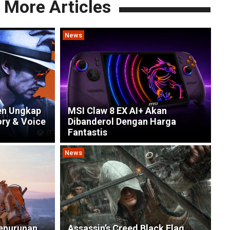
More Articles
News
en Ungkap
MSI Claw 8 EX AI+ Akan
ory & Voice
Dibanderol Dengan Harga
Fantastis
News
Penurunan
Assassin’s Creed Black Flag