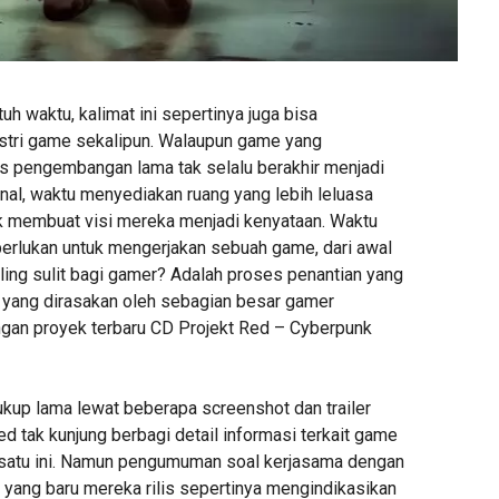
h waktu, kalimat ini sepertinya juga bisa
dustri game sekalipun. Walaupun game yang
 pengembangan lama tak selalu berakhir menjadi
al, waktu menyediakan ruang yang lebih leluasa
k membuat visi mereka menjadi kenyataan. Waktu
perlukan untuk mengerjakan sebuah game, dari awal
aling sulit bagi gamer? Adalah proses penantian yang
ti yang dirasakan oleh sebagian besar gamer
an proyek terbaru CD Projekt Red – Cyberpunk
up lama lewat beberapa screenshot dan trailer
ed tak kunjung berbagi detail informasi terkait game
satu ini. Namun pengumuman soal kerjasama dengan
 yang baru mereka rilis sepertinya mengindikasikan