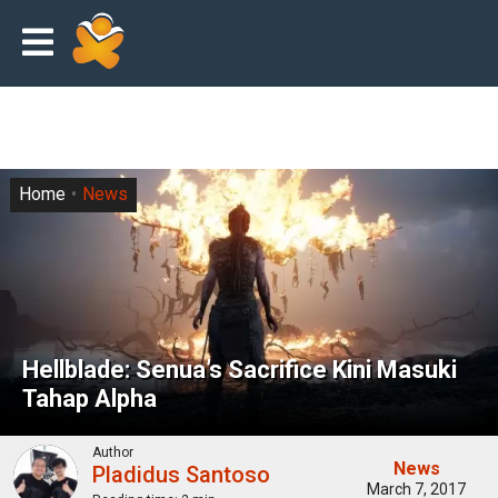
Home
News
Hellblade: Senua’s Sacrifice Kini Masuki
Tahap Alpha
Author
News
Pladidus Santoso
March 7, 2017