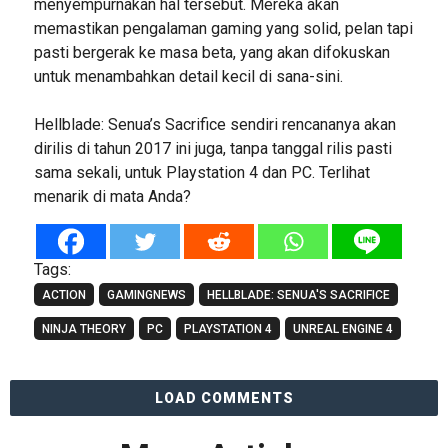
menyempurnakan hal tersebut. Mereka akan
memastikan pengalaman gaming yang solid, pelan tapi
pasti bergerak ke masa beta, yang akan difokuskan
untuk menambahkan detail kecil di sana-sini.
Hellblade: Senua’s Sacrifice sendiri rencananya akan
dirilis di tahun 2017 ini juga, tanpa tanggal rilis pasti
sama sekali, untuk Playstation 4 dan PC. Terlihat
menarik di mata Anda?
Tags:
ACTION
GAMINGNEWS
HELLBLADE: SENUA'S SACRIFICE
NINJA THEORY
PC
PLAYSTATION 4
UNREAL ENGINE 4
LOAD COMMENTS