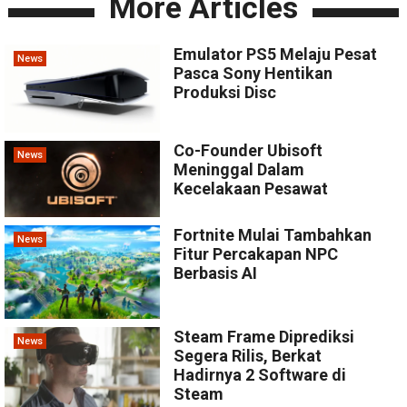
More Articles
Emulator PS5 Melaju Pesat
News
Pasca Sony Hentikan
Produksi Disc
Co-Founder Ubisoft
News
Meninggal Dalam
Kecelakaan Pesawat
Fortnite Mulai Tambahkan
News
Fitur Percakapan NPC
Berbasis AI
Steam Frame Diprediksi
News
Segera Rilis, Berkat
Hadirnya 2 Software di
Steam