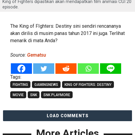
King of Fighters dipastikan akan mendapatkan film animasi CGI 20
episode.
The King of FIghters: Destiny sini sendiri rencananya
akan dirilis di musim panas tahun 2017 ini juga. Terlihat
menarik di mata Anda?
Source:
Gematsu
Tags:
FIGHTING
GAMINGNEWS
KING OF FIGHTERS: DESTINY
MOVIE
SNK
SNK PLAYMORE
LOAD COMMENTS
More Articles