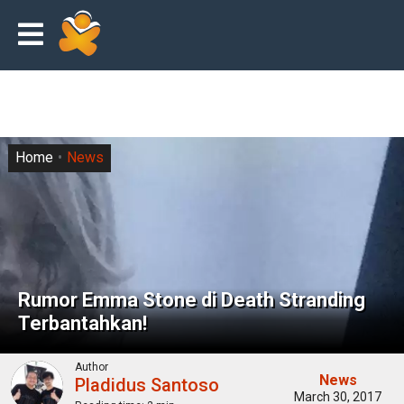
Home
News
Rumor Emma Stone di Death Stranding
Terbantahkan!
Author
News
Pladidus Santoso
March 30, 2017