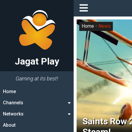
Home
News
Jagat Play
Gaming at its best!
Home
Channels
Networks
Saints Row 
About
Steam!