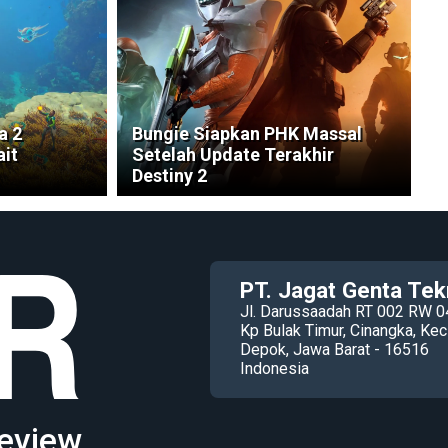
a 2
Bungie Siapkan PHK Massal
ait
Setelah Update Terakhir
Destiny 2
PT. Jagat Genta Tek
Jl. Darussaadah RT 002 RW 0
Kp Bulak Timur, Cinangka, K
Depok, Jawa Barat - 16516
Indonesia
eview