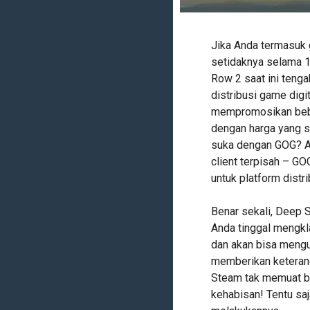
Jika Anda termasuk 
setidaknya selama 10
Row 2 saat ini teng
distribusi game digi
mempromosikan beber
dengan harga yang s
suka dengan GOG? A
client terpisah – GO
untuk platform distr
Benar sekali, Deep S
Anda tinggal mengkl
dan akan bisa mengu
memberikan keterang
Steam tak memuat ba
kehabisan! Tentu sa