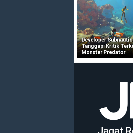
Developer Subnautic
Tanggapi Kritik Terk
Monster Predator
Jagat R