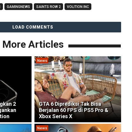
R
GAMINGNEWS
SAINTS ROW 2
VOLITION INC
LOAD COMMENTS
More Articles
News
gkan 2
GTA 6 Diprediksi Tak Bisa
ngankan
Berjalan 60 FPS di PS5 Pro &
tion
Xbox Series X
News