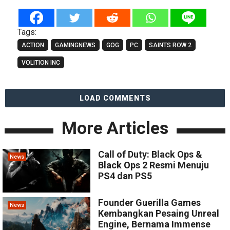
Tags:
ACTION
GAMINGNEWS
GOG
PC
SAINTS ROW 2
VOLITION INC
LOAD COMMENTS
More Articles
Call of Duty: Black Ops &
News
Black Ops 2 Resmi Menuju
PS4 dan PS5
Founder Guerilla Games
News
Kembangkan Pesaing Unreal
Engine, Bernama Immense