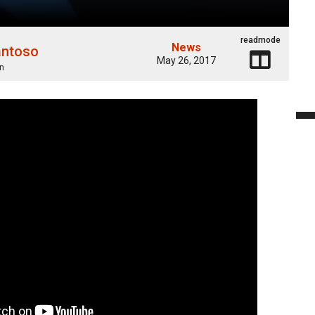
readmode
News
antoso
May 26, 2017
n