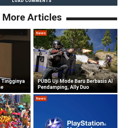
LOAD COMMENTS
More Articles
News
 Tingginya
PUBG Uji Mode Baru Berbasis AI
ne
Pendamping, Ally Duo
News