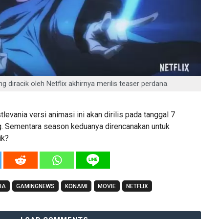
g diracik oleh Netflix akhirnya merilis teaser perdana.
evania versi animasi ini akan dirilis pada tanggal 7
g. Sementara season keduanya direncanakan untuk
ik?
IA
GAMINGNEWS
KONAMI
MOVIE
NETFLIX