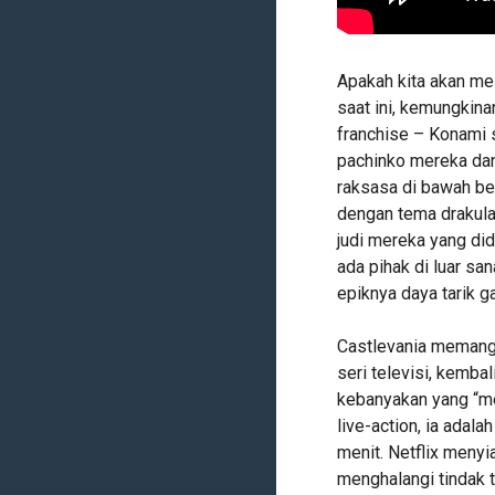
Apakah kita akan mel
saat ini, kemungkin
franchise – Konami 
pachinko mereka dan 
raksasa di bawah be
dengan tema drakula
judi mereka yang did
ada pihak di luar sa
epiknya daya tarik g
Castlevania memang 
seri televisi, kembal
kebanyakan yang “me
live-action, ia adal
menit. Netflix menyi
menghalangi tindak t