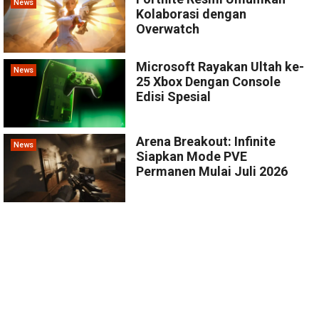
News
Kolaborasi dengan
Overwatch
Microsoft Rayakan Ultah ke-
News
25 Xbox Dengan Console
Edisi Spesial
Arena Breakout: Infinite
News
Siapkan Mode PVE
Permanen Mulai Juli 2026