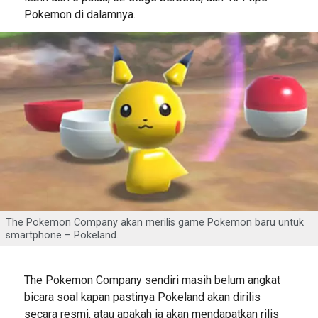
Pokemon di dalamnya.
The Pokemon Company akan merilis game Pokemon baru untuk
smartphone – Pokeland.
The Pokemon Company sendiri masih belum angkat
bicara soal kapan pastinya Pokeland akan dirilis
secara resmi, atau apakah ia akan mendapatkan rilis