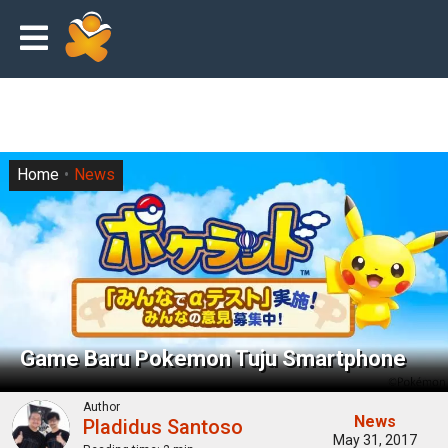
Home
News
Game Baru Pokemon Tuju Smartphone
Author
News
Pladidus Santoso
May 31, 2017