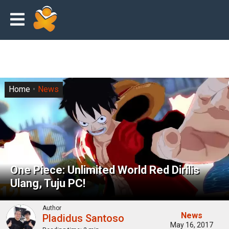
Home
News
One Piece: Unlimited World Red Dirilis
Ulang, Tuju PC!
Author
News
Pladidus Santoso
May 16, 2017