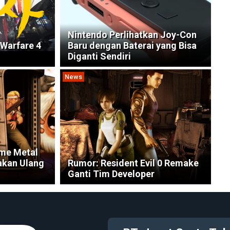
Nintendo Perlihatkan Joy-Con
 Warfare 4
Baru dengan Baterai yang Bisa
Diganti Sendiri
News
me Metal
akan Ulang
Rumor: Resident Evil 0 Remake
Ganti Tim Developer