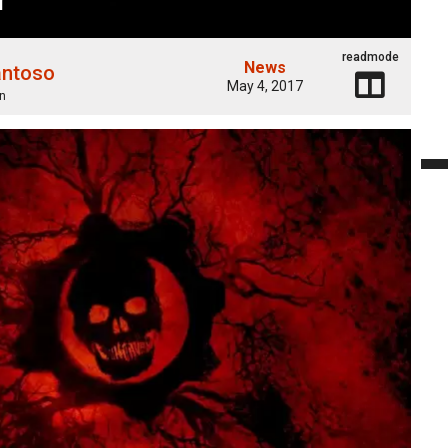
readmode
News
antoso
May 4, 2017
n