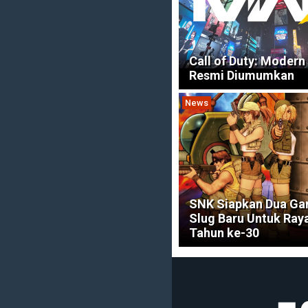
Call of Duty: Modern
Resmi Diumumkan
News
SNK Siapkan Dua Ga
Slug Baru Untuk Ray
Tahun ke-30