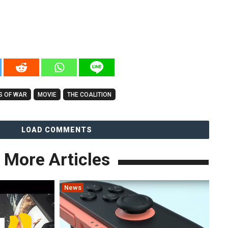
S OF WAR
MOVIE
THE COALITION
LOAD COMMENTS
More Articles
News