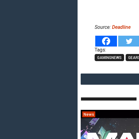
Source:
Deadline
Tags:
GAMINGNEWS
GEAR
News