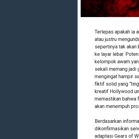
Terlepas apakah ia a
atau justru mengunda
sepertinya tak akan
ke layar lebar. Pot
kelompok awam yan
sekali memang jadi g
mengingat hampir se
fiktif solid yang “t
kreatif Hollywood un
memastikan bahwa fr
akan menempuh pro
Berdasarkan informas
dikonfirmasikan send
adaptasi Gears of W