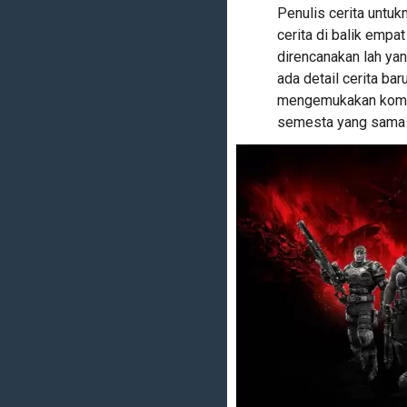
Penulis cerita untuk
cerita di balik empa
direncanakan lah ya
ada detail cerita b
mengemukakan komitm
semesta yang sama d