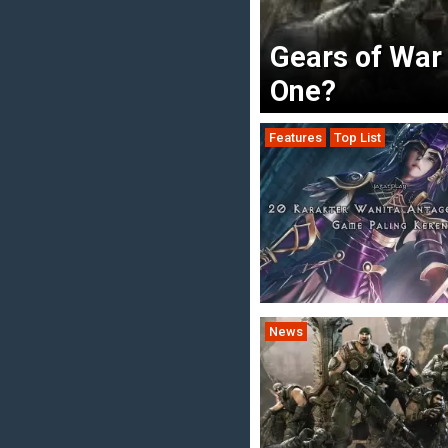
Gears of War
One?
Features
Top List
News