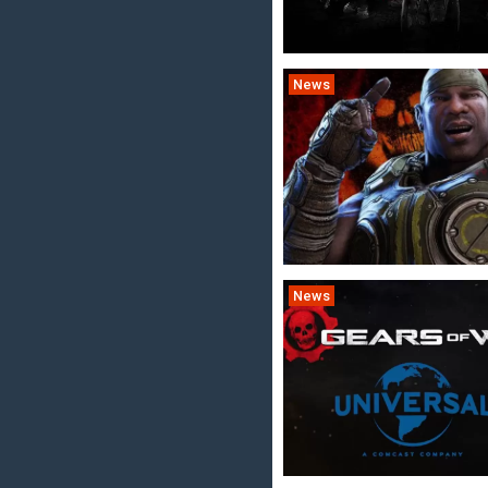
News
News