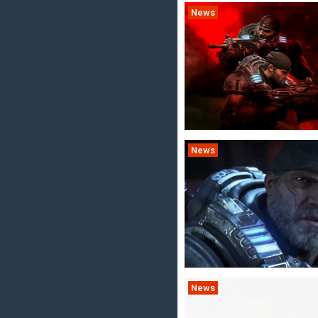
News
News
News