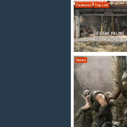
Features
Top List
News