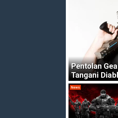
Pentolan Gear
Tangani Diab
News