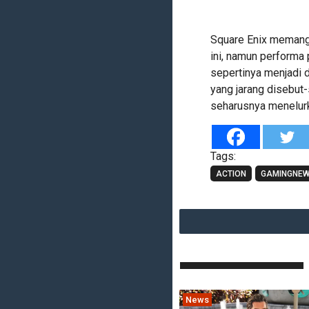
Square Enix memang 
ini, namun performa 
sepertinya menjadi d
yang jarang disebut
seharusnya menelur
Tags:
ACTION
GAMINGNE
News