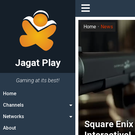
Home
News
Jagat Play
Gaming at its best!
Home
Channels
Networks
Square Enix 
About
Interactive!