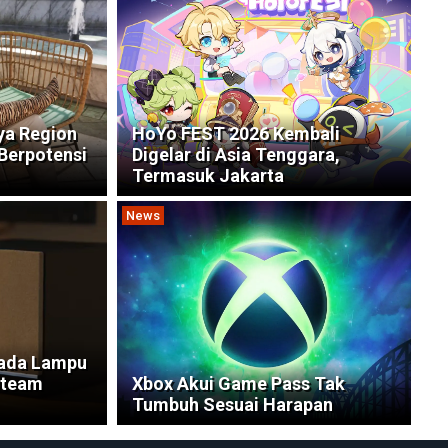
ya Region
HoYo FEST 2026 Kembali
Berpotensi
Digelar di Asia Tenggara,
Termasuk Jakarta
News
Pada Lampu
Steam
Xbox Akui Game Pass Tak
Tumbuh Sesuai Harapan