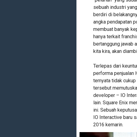
sebuah industri yan
berdiri di belakangn
angka pendapatan pos
membuat banyak kepu
hanya terkait franchi
bertanggung jawab a
kita kira, akan diamb
Terlepas dari keuntu
performa penjualan H
ternyata tidak cuku
tersebut memutuskan
developer – IO Inter
lain. Square Enix me
ini. Sebuah keputusa
IO Interactive baru 
2016 kemarin.