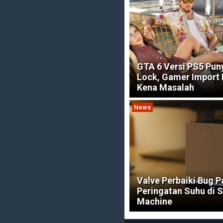
GTA 6 Versi PS5 Pun
Lock, Gamer Import 
Kena Masalah
News
Valve Perbaiki Bug 
Peringatan Suhu di 
Machine