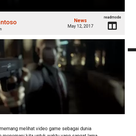
readmode
News
antoso
May 12, 2017
n
 memang melihat video game sebagai dunia
ah menemani kita untuk waktu yang sangat lama,