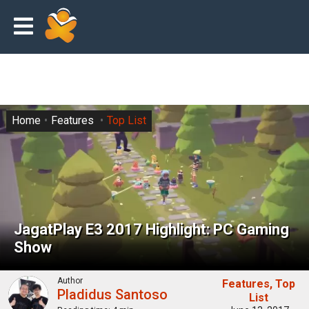
Home
Features
Top List
JagatPlay E3 2017 Highlight: PC Gaming
Show
Author
Features
Top
Pladidus Santoso
List