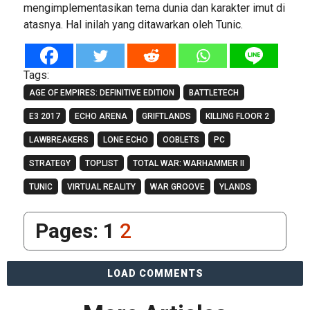
mengimplementasikan tema dunia dan karakter imut di
atasnya. Hal inilah yang ditawarkan oleh Tunic.
Tags:
AGE OF EMPIRES: DEFINITIVE EDITION
BATTLETECH
E3 2017
ECHO ARENA
GRIFTLANDS
KILLING FLOOR 2
LAWBREAKERS
LONE ECHO
OOBLETS
PC
STRATEGY
TOPLIST
TOTAL WAR: WARHAMMER II
TUNIC
VIRTUAL REALITY
WAR GROOVE
YLANDS
Pages:
1
2
LOAD COMMENTS