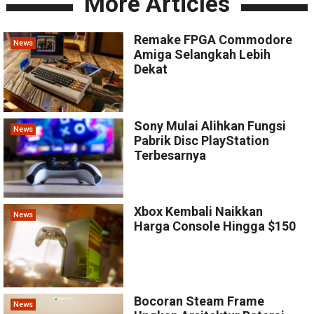
More Articles
Remake FPGA Commodore
News
Amiga Selangkah Lebih
Dekat
Sony Mulai Alihkan Fungsi
News
Pabrik Disc PlayStation
Terbesarnya
Xbox Kembali Naikkan
News
Harga Console Hingga $150
Bocoran Steam Frame
News