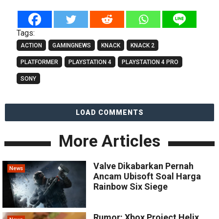
Tags:
ACTION
GAMINGNEWS
KNACK
KNACK 2
PLATFORMER
PLAYSTATION 4
PLAYSTATION 4 PRO
SONY
LOAD COMMENTS
More Articles
Valve Dikabarkan Pernah
News
Ancam Ubisoft Soal Harga
Rainbow Six Siege
Rumor: Xbox Project Helix