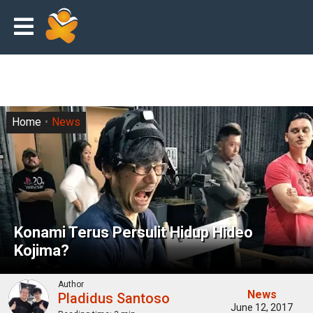
Home
News
Konami Terus Persulit Hidup Hideo
Kojima?
Author
News
Pladidus Santoso
June 12, 2017