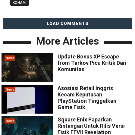
KONAMI
LOAD COMMENTS
More Articles
Update Bonus XP Escape
News
from Tarkov Picu Kritik Dari
Komunitas
Asosiasi Retail Inggris
News
Kecam Keputusan
PlayStation Tinggalkan
Game Fisik
Square Enix Paparkan
News
Rintangan Untuk Rilis Versi
Fisik FFVII Revelation