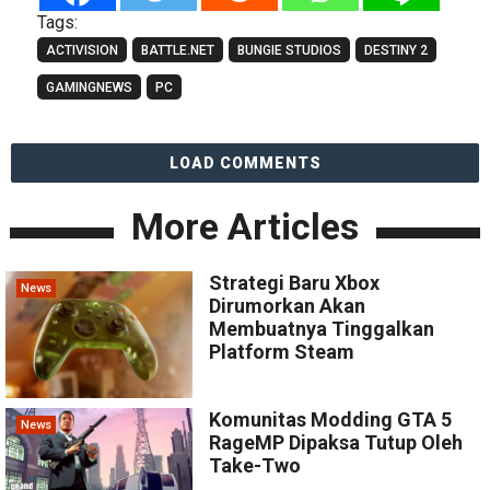
Tags:
ACTIVISION
BATTLE.NET
BUNGIE STUDIOS
DESTINY 2
GAMINGNEWS
PC
LOAD COMMENTS
More Articles
Strategi Baru Xbox
News
Dirumorkan Akan
Membuatnya Tinggalkan
Platform Steam
Komunitas Modding GTA 5
News
RageMP Dipaksa Tutup Oleh
Take-Two