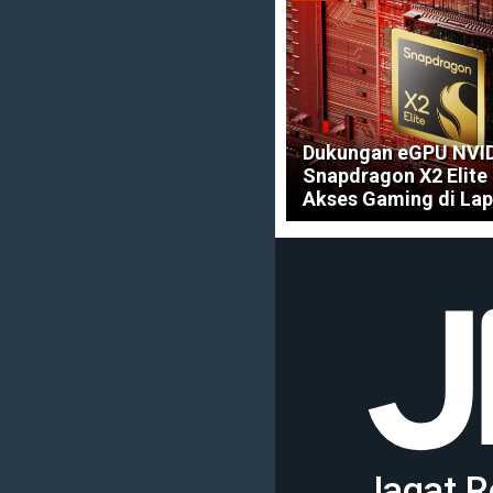
Dukungan eGPU NVID
Snapdragon X2 Elite
Akses Gaming di La
Jagat R