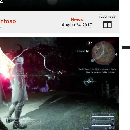
readmode
News
antoso
August 24, 2017
n