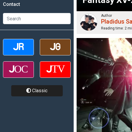
Contact
Author
Pladidus S
Reading time:
2 mi
Classic