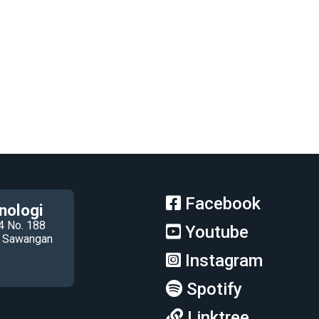
Facebook
nologi
4 No. 188
Youtube
ec Sawangan
Instagram
Spotify
Linktree