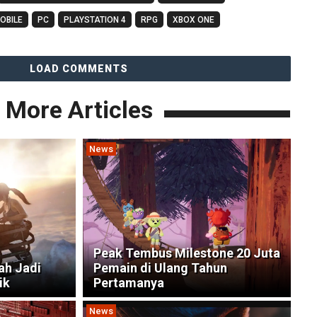
OBILE
PC
PLAYSTATION 4
RPG
XBOX ONE
LOAD COMMENTS
More Articles
News
Peak Tembus Milestone 20 Juta
ah Jadi
Pemain di Ulang Tahun
ik
Pertamanya
News