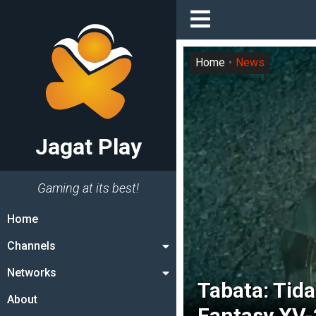
Home
News
Jagat Play
Gaming at its best!
Home
Channels
Networks
Tabata: Tid
About
Fantasy XV-