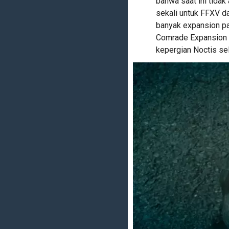
bahwa saat ini tida
sekali untuk FFXV d
banyak expansion pa
Comrade Expansion y
kepergian Noctis se