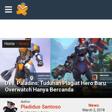
Home
News
Dev. Paladins: Tuduhan Plagiat Hero Baru
Overwatch Hanya Bercanda
Author
News
Pladidus Santoso
March 2, 2018