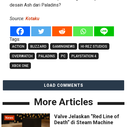
desain Ash dari Paladins?
Source:
Kotaku
Tags:
ACTION
BLIZZARD
GAMINGNEWS
HI-REZ STUDIOS
OVERWATCH
PALADINS
PC
PLAYSTATION 4
XBOX ONE
LOAD COMMENTS
More Articles
Valve Jelaskan “Red Line of
News
Death” di Steam Machine