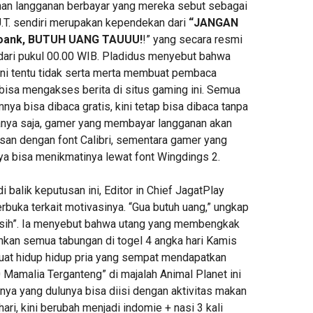
n langganan berbayar yang mereka sebut sebagai
.U.T. sendiri merupakan kependekan dari
“JANGAN
ank, BUTUH UANG TAUUU!
!” yang secara resmi
 dari pukul 00.00 WIB. Pladidus menyebut bahwa
ini tentu tidak serta merta membuat pembaca
 bisa mengakses berita di situs gaming ini. Semua
ya bisa dibaca gratis, kini tetap bisa dibaca tanpa
Hanya saja, gamer yang membayar langganan akan
isan dengan font Calibri, sementara gamer yang
a bisa menikmatinya lewat font Wingdings 2.
i balik keputusan ini, Editor in Chief JagatPlay
erbuka terkait motivasinya. “Gua butuh uang,” ungkap
k sih”. Ia menyebut bahwa utang yang membengkak
kan semua tabungan di togel 4 angka hari Kamis
uat hidup hidup pria yang sempat mendapatkan
 Mamalia Terganteng” di majalah Animal Planet ini
pnya yang dulunya bisa diisi dengan aktivitas makan
hari, kini berubah menjadi indomie + nasi 3 kali