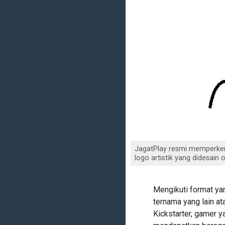
JagatPlay resmi memperken
logo artistik yang didesain
Mengikuti format y
ternama yang lain at
Kickstarter, gamer 