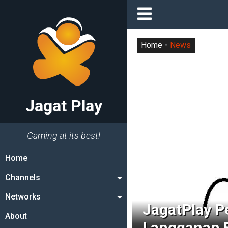
Home
News
Jagat Play
Gaming at its best!
Home
Channels
Networks
JagatPlay P
About
Langganan B