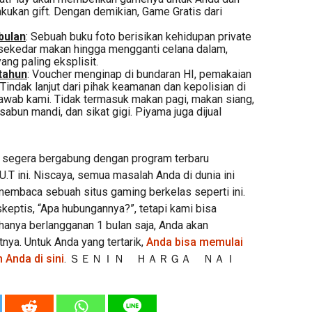
ukan gift. Dengan demikian, Game Gratis dari
bulan
: Sebuah buku foto berisikan kehidupan private
 sekedar makan hingga mengganti celana dalam,
ang paling eksplisit.
tahun
: Voucher menginap di bundaran HI, pemakaian
 Tindak lanjut dari pihak keamanan dan kepolisian di
jawab kami. Tidak termasuk makan pagi, makan siang,
abun mandi, dan sikat gigi. Piyama juga dijual
i, segera bergabung dengan program terbaru
U.T ini. Niscaya, semua masalah Anda di dunia ini
membaca sebuah situs gaming berkelas seperti ini.
keptis, “Apa hubungannya?”, tetapi kami bisa
anya berlangganan 1 bulan saja, Anda akan
nya. Untuk Anda yang tertarik,
Anda bisa memulai
Anda di sini
. ＳＥＮＩＮ ＨＡＲＧＡ ＮＡＩ