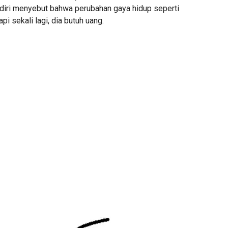
ndiri menyebut bahwa perubahan gaya hidup seperti
pi sekali lagi, dia butuh uang.