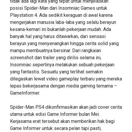
tidak ada lagi kata yang tepat untuk menjelaskan
posisi Spider-Man dari Insomniac Games untuk
Playstation 4. Ada sedikit keraguan di awal karena
mengerjakan manusia laba-laba yang selalu berayun
kesana-kemari ini bukanlah pekerjaan mudah. Ada
banyak hal yang harus ditawarkan, dari sensasi
berayun yang menyenangkan hingga cerita solid yang
mampu membuatnya bersinar. Dari rangkaian
screenshot dan trailer yang dirilis selama ini,
Insomniac sepertinya melakukan sebuah pekerjaan
yang fantastis. Sesuatu yang terlihat semakin
ditegaskan lewat video gameplay terbaru yang mereka
lepas bekerjasama dengan media gaming ternama –
GameInformer.
Spider-Man PS4 dikonfirmasikan akan jadi cover cerita
utama untuk edisi Game Informer bulan Mei.
Kerjasama erat tersebut akan memberikan hak bagi
Game Informer untuk secara pelan tapi pasti,