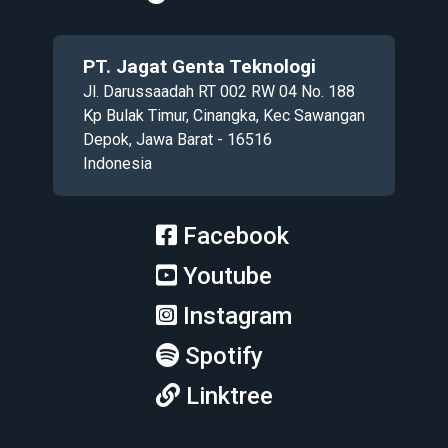
PT. Jagat Genta Teknologi
Jl. Darussaadah RT 002 RW 04 No. 188
Kp Bulak Timur, Cinangka, Kec Sawangan
Depok, Jawa Barat - 16516
Indonesia
Facebook
Youtube
Instagram
Spotify
Linktree