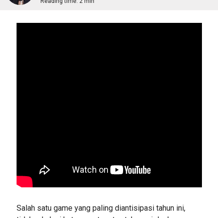
Reading time:
2 min
Salah satu game yang paling diantisipasi tahun ini,