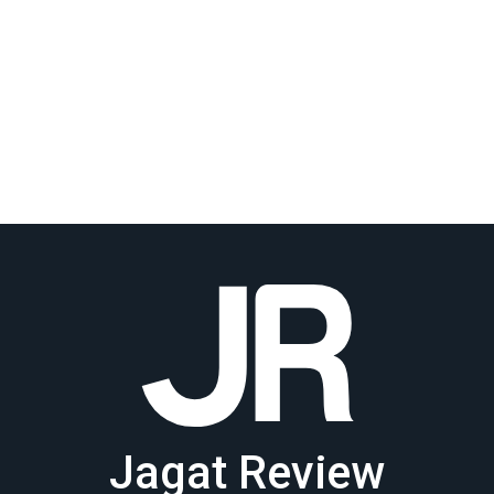
Jagat Review