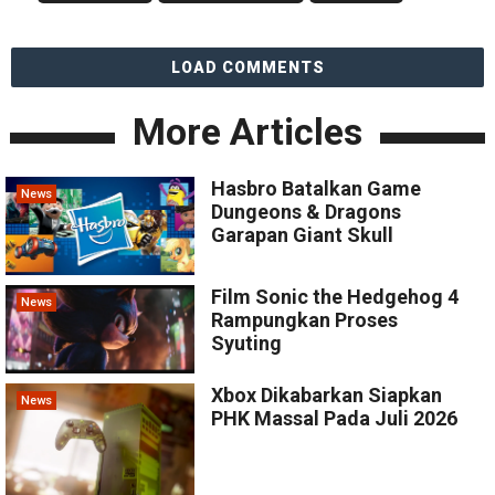
LOAD COMMENTS
More Articles
Hasbro Batalkan Game
News
Dungeons & Dragons
Garapan Giant Skull
Film Sonic the Hedgehog 4
News
Rampungkan Proses
Syuting
Xbox Dikabarkan Siapkan
News
PHK Massal Pada Juli 2026