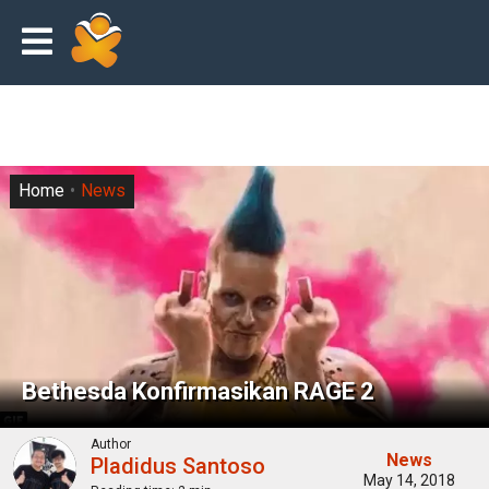
Home
News
Bethesda Konfirmasikan RAGE 2
Author
News
Pladidus Santoso
May 14, 2018