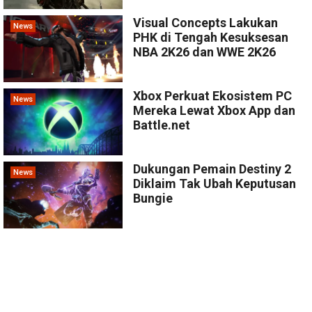
Visual Concepts Lakukan
News
PHK di Tengah Kesuksesan
NBA 2K26 dan WWE 2K26
Xbox Perkuat Ekosistem PC
News
Mereka Lewat Xbox App dan
Battle.net
Dukungan Pemain Destiny 2
News
Diklaim Tak Ubah Keputusan
Bungie