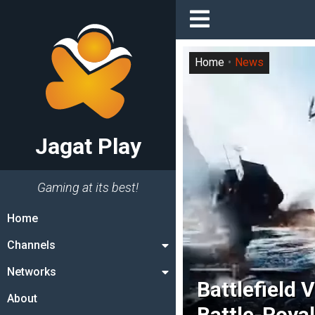
Home
News
Jagat Play
Gaming at its best!
Home
Channels
Networks
Battlefield
About
Battle-Roya