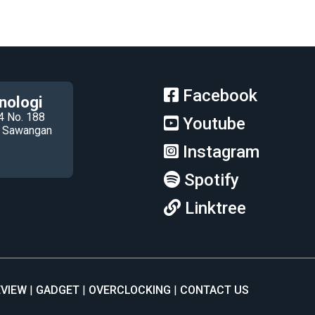
Facebook
nologi
4 No. 188
Youtube
ec Sawangan
Instagram
Spotify
Linktree
EVIEW
GADGET
OVERCLOCKING
CONTACT US