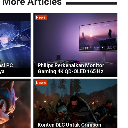
More Articles
News
p
asi PC
Philips Perkenalkan Monitor
ya
Gaming 4K QD-OLED 165 Hz
News
Konten DLC Untuk Crimson