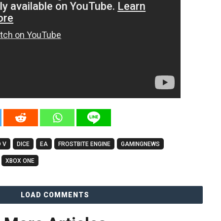
D V
DICE
EA
FROSTBITE ENGINE
GAMINGNEWS
XBOX ONE
LOAD COMMENTS