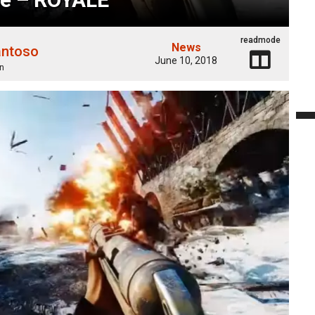
readmode
News
antoso
June 10, 2018
n