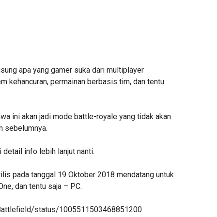
ung apa yang gamer suka dari multiplayer
stem kehancuran, permainan berbasis tim, dan tentu
a ini akan jadi mode battle-royale yang tidak akan
n sebelumnya.
etail info lebih lanjut nanti.
irilis pada tanggal 19 Oktober 2018 mendatang untuk
One, dan tentu saja – PC.
/Battlefield/status/1005511503468851200