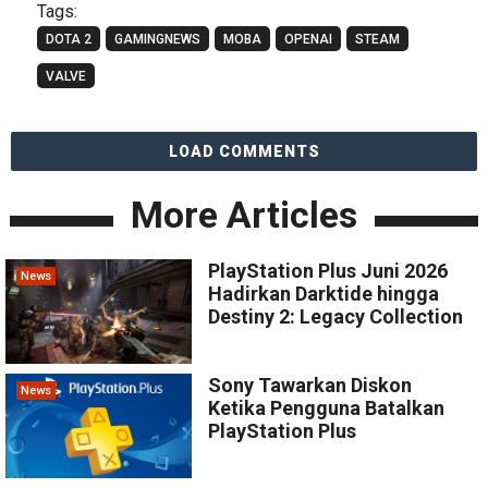
Tags:
DOTA 2
GAMINGNEWS
MOBA
OPENAI
STEAM
VALVE
LOAD COMMENTS
More Articles
PlayStation Plus Juni 2026
News
Hadirkan Darktide hingga
Destiny 2: Legacy Collection
Sony Tawarkan Diskon
News
Ketika Pengguna Batalkan
PlayStation Plus