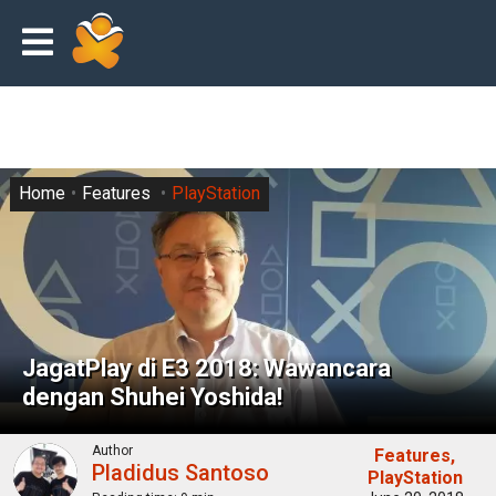
Home
Features
PlayStation
JagatPlay di E3 2018: Wawancara
dengan Shuhei Yoshida!
Author
Features
Pladidus Santoso
PlayStation