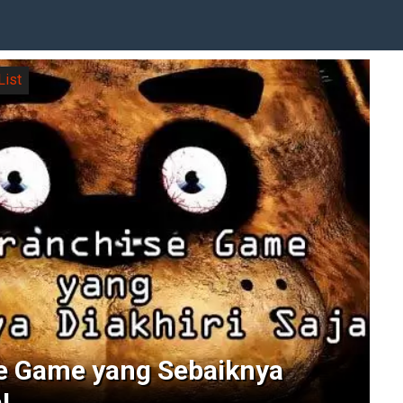
List
e Game yang Sebaiknya
!