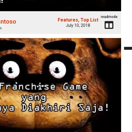
readmode
Features
Top List
antoso
July 10, 2018
n