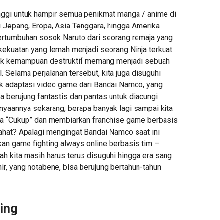
inggi untuk hampir semua penikmat manga / anime di
di Jepang, Eropa, Asia Tenggara, hingga Amerika
pertumbuhan sosok Naruto dari seorang remaja yang
ekuatan yang lemah menjadi seorang Ninja terkuat
ak kemampuan destruktif memang menjadi sebuah
. Selama perjalanan tersebut, kita juga disuguhi
 adaptasi video game dari Bandai Namco, yang
 berujung fantastis dan pantas untuk diacungi
nyaannya sekarang, berapa banyak lagi sampai kita
ta “Cukup” dan membiarkan franchise game berbasis
ahat? Apalagi mengingat Bandai Namco saat ini
n game fighting always online berbasis tim –
kah kita masih harus terus disuguhi hingga era sang
ir, yang notabene, bisa berujung bertahun-tahun
ing