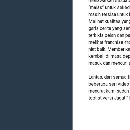
menawarkan sesuatu 
“malas” untuk seked
masih tersisa untuk
Melihat kualitas yan
garis cerita yang se
terkikis pelan dan p
melihat franchise-fra
niat baik. Memberika
kembali di masa dep
masuk dan mencuri
Lantas, dari semua 
beberapa seri vide
menurut kami sudah s
toplist versi JagatPl