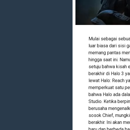
Mulai sebagai sebua
luar biasa dari sisi
memang pantas menda
hingga saat ini. Na
setuju bahwa kisah e
berakhir di Halo 3 y
lewat Halo: Reach ya
memperkuat satu pen
bahwa Halo ada dala
Studio. Ketika berp
berusaha mengenalka
sosok Chief, mungki
berakhir. Ini akan 
baru dan berbeda ba