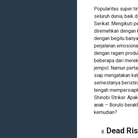
Popularitas super t
seluruh dunia, baik 
Serikat. Mengikuti 
diremehkan dengan k
dengan begitu bany
perjalanan emosional
dengan ragam produk
beberapa dari mereka
jempol. Namun perta
siap mengatakan ka
semestanya beristir
tengah mempersiapka
Shinobi Striker. Apa
anak – Boruto berakh
kemudian?
Dead Ris