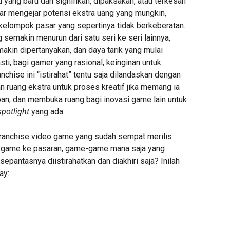
yang baru dan signifikan, dipaksakan, atau terkesan
ar mengejar potensi ekstra uang yang mungkin,
 kelompok pasar yang sepertinya tidak berkeberatan.
g semakin menurun dari satu seri ke seri lainnya,
makin dipertanyakan, dan daya tarik yang mulai
asti, bagi gamer yang rasional, keinginan untuk
nchise ini “istirahat” tentu saja dilandaskan dengan
n ruang ekstra untuk proses kreatif jika memang ia
an, dan membuka ruang bagi inovasi game lain untuk
spotlight
yang ada.
franchise video game yang sudah sempat merilis
o game ke pasaran, game-game mana saja yang
epantasnya diistirahatkan dan diakhiri saja? Inilah
ay: