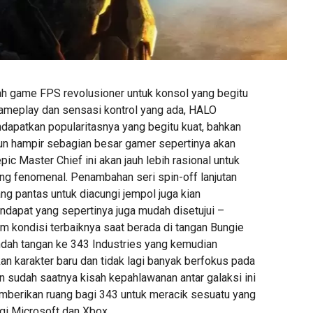
h game FPS revolusioner untuk konsol yang begitu
 gameplay dan sensasi kontrol yang ada, HALO
patkan popularitasnya yang begitu kuat, bahkan
mun hampir sebagian besar gamer sepertinya akan
pic Master Chief ini akan jauh lebih rasional untuk
ang fenomenal. Penambahan seri spin-off lanjutan
ng pantas untuk diacungi jempol juga kian
dapat yang sepertinya juga mudah disetujui –
m kondisi terbaiknya saat berada di tangan Bungie
indah tangan ke 343 Industries yang kemudian
n karakter baru dan tidak lagi banyak berfokus pada
n sudah saatnya kisah kepahlawanan antar galaksi ini
memberikan ruang bagi 343 untuk meracik sesuatu yang
gi Microsoft dan Xbox.