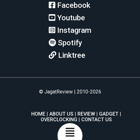
Facebook
Youtube
Instagram
Spotify
Linktree
© JagatReview | 2010-2026
HOME
ABOUT US
REVIEW
GADGET
OVERCLOCKING
CONTACT US