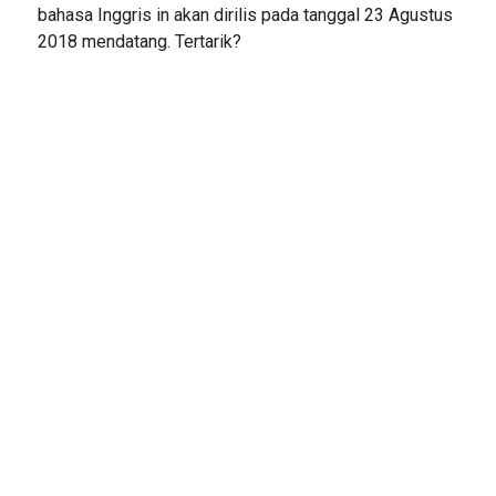
bahasa Inggris in akan dirilis pada tanggal 23 Agustus
2018 mendatang. Tertarik?