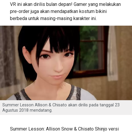
VR ini akan dirilis bulan depan! Gamer yang melakukan
pre-order juga akan mendapatkan kostum bikini
berbeda untuk masing-masing karakter ini.
Summer Lesson Allison & Chisato akan dirilis pada tanggal 23
Agustus 2018 mendatang.
Summer Lesson: Allison Snow & Chisato Shinjo versi