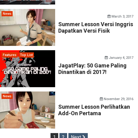
News
March 3, 2017
Summer Lesson Versi Inggris
Dapatkan Versi Fisik
Features
Top List
January 4, 2017
JagatPlay: 50 Game Paling
Dinantikan di 2017!
News
November 29, 2016
Summer Lesson Perlihatkan
Add-On Pertama
Posts
1
2
Next