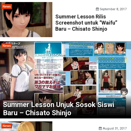
News
September 8, 2017
Summer Lesson Rilis
Screenshot untuk “Waifu”
Baru – Chisato Shinjo
News
Summer Lesson Unjuk Sosok Siswi
Baru – Chisato Shinjo
News
August 31, 2017