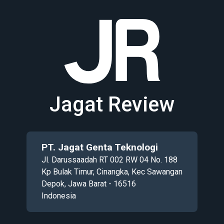
Jagat Review
PT. Jagat Genta Teknologi
Jl. Darussaadah RT 002 RW 04 No. 188
Kp Bulak Timur, Cinangka, Kec Sawangan
Depok, Jawa Barat - 16516
Indonesia