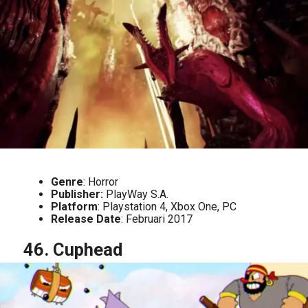
Genre
: Horror
Publisher:
PlayWay S.A.
Platform
: Playstation 4, Xbox One, PC
Release Date
: Februari 2017
46. Cuphead