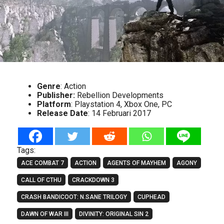
Genre
: Action
Publisher:
Rebellion Developments
Platform
: Playstation 4, Xbox One, PC
Release Date
: 14 Februari 2017
Tags:
ACE COMBAT 7
ACTION
AGENTS OF MAYHEM
AGONY
CALL OF CTHU
CRACKDOWN 3
CRASH BANDICOOT: N.SANE TRILOGY
CUPHEAD
DAWN OF WAR III
DIVINITY: ORIGINAL SIN 2