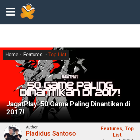
Home
Features
Top List
JagatPlay: 50 Game Paling Dinantikan di
2017!
Author
Features
Top
Pladidus Santoso
List