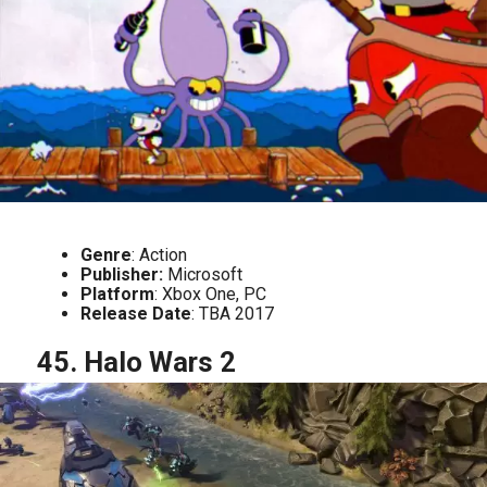
Genre
: Action
Publisher:
Microsoft
Platform
: Xbox One, PC
Release Date
: TBA 2017
45. Halo Wars 2