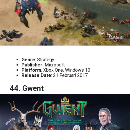
Genre
: Strategy
Publisher:
Microsoft
Platform
: Xbox One, Windows 10
Release Date
: 21 Februari 2017
44. Gwent