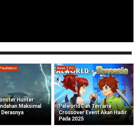
PlayStation
News
PC
onster Hunter
indahan Maksimal
Palworld Dan Terraria
 Derasnya
Crossover Event Akan Hadir
Pada 2025