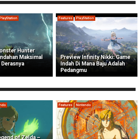
PlayStation
Features
PlayStation
onster Hunter
indahan Maksimal
Preview Infinity Nikki: Game
 Derasnya
Indah Di Mana Baju Adalah
Pedangmu
endo
Features
Nintendo
gend of Zelda –