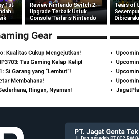
ky 1st
Review Nintendo Switch 2:
Tears of 
indah
Upgrade Terbaik Untuk
Sesempur
sik
Console Terlaris Nintendo
Dibicarak
aming Gear
o: Kualitas Cukup Mengejutkan!
Upcomin
P3703: Tas Gaming Kelap-Kelip!
Upcomin
1: Si Garang yang “Lembut”!
Upcoming
Cetar Membahana!
Upcoming
 Sederhana, Ringan, Nyaman!
JagatPla
PT. Jagat Genta Tek
Jl. Darussaadah RT 002 RW 0