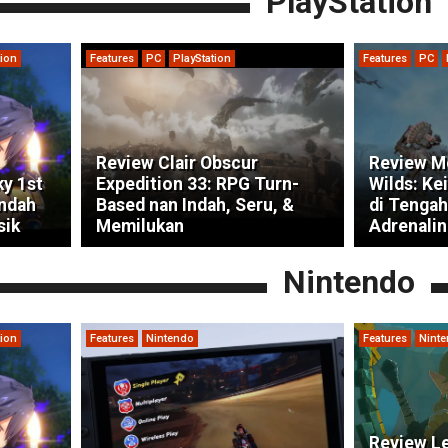
PlayStation
tion
Features
PC
PlayStation
Features
PC
Review Clair Obscur
Review M
ky 1st
Expedition 33: RPG Turn-
Wilds: Ke
indah
Based nan Indah, Seru, &
di Tengah
sik
Memilukan
Adrenalin
Nintendo
tion
Features
Nintendo
Features
Nint
Review Le