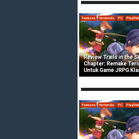
Features
Nintendo
PC
PlaySta
Review Trails in the S
Chapter: Remake Ter
Untuk Game JRPG Kla
Features
Nintendo
PC
PlaySta