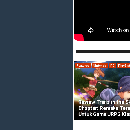
Features
Nintendo
PC
PlaySta
Review Trails in the S
Chapter: Remake Ter
Untuk Game JRPG Kla