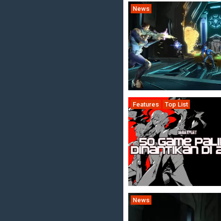
News
Features
Top List
News