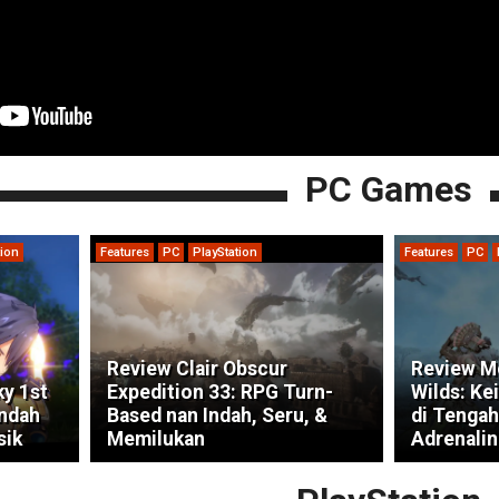
PC Games
tion
Features
PC
PlayStation
Features
PC
Review Clair Obscur
Review M
ky 1st
Expedition 33: RPG Turn-
Wilds: Ke
indah
Based nan Indah, Seru, &
di Tengah
sik
Memilukan
Adrenalin