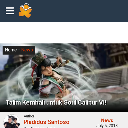
Home
News
Talim Kembali untuk Soul Calibur VI!
Author
News
Pladidus Santoso
July 5, 2018