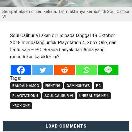
Sempat absen di seri kelima, Talim akhirnya kembali di Soul Calibur
VI.
Soul Calibur VI akan dirilis pada tanggal 19 Oktober
2018 mendatang untuk Playstation 4, Xbox One, dan
tentu saja – PC. Berapa banyak dari Anda yang
merindukan karakter ini?
Tags:
BANDAI NAMCO
FIGHTING
GAMINGNEWS
PC
PLAYSTATION 4
SOUL CALIBUR VI
UNREAL ENGINE 4
XBOX ONE
LOAD COMMENTS