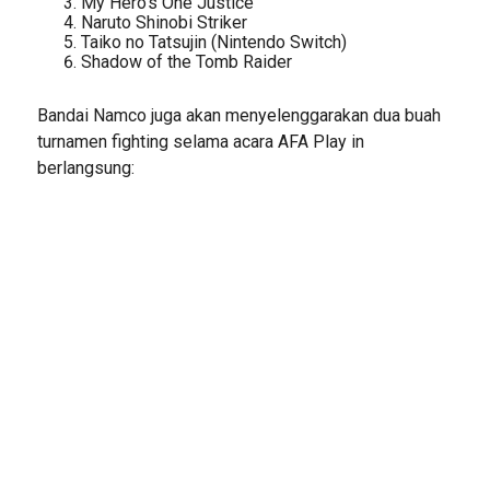
My Hero’s One Justice
Naruto Shinobi Striker
Taiko no Tatsujin (Nintendo Switch)
Shadow of the Tomb Raider
Bandai Namco juga akan menyelenggarakan dua buah
turnamen fighting selama acara AFA Play in
berlangsung: