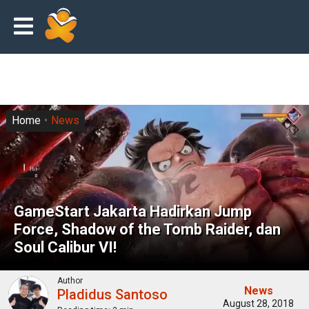
Home
News
GameStart Jakarta Hadirkan Jump
Force, Shadow of the Tomb Raider, dan
Soul Calibur VI!
Author
News
Pladidus Santoso
August 28, 2018