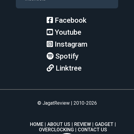
Facebook
Youtube
Instagram
Spotify
Linktree
© JagatReview | 2010-2026
HOME
ABOUT US
REVIEW
GADGET
OVERCLOCKING
CONTACT US