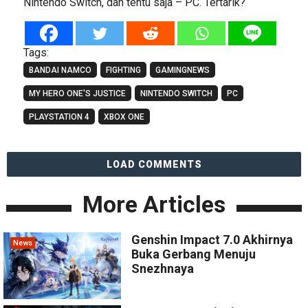
Nintendo Switch, dan tentu saja – PC. Tertarik?
Tags:
BANDAI NAMCO
FIGHTING
GAMINGNEWS
MY HERO ONE'S JUSTICE
NINTENDO SWITCH
PC
PLAYSTATION 4
XBOX ONE
LOAD COMMENTS
More Articles
Genshin Impact 7.0 Akhirnya
News
Buka Gerbang Menuju
Snezhnaya