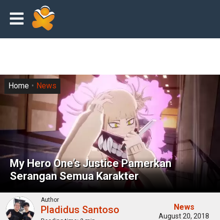
Home
News
My Hero One’s Justice Pamerkan
Serangan Semua Karakter
Author
News
Pladidus Santoso
August 20, 2018