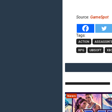
Source:
GameSpot
Tags:
ACTION
ASSASSIN'S
RPG
UBISOFT
XB
News