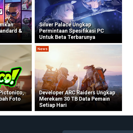
umkan
Silver Palace Ungkap
tandard &
Permintaan Spesifikasi PC
Untuk Beta Terbarunya
News
ictonico,
Developer ARC Raiders Ungkap
bah Foto
Merekam 30 TB Data Pemain
Setiap Hari