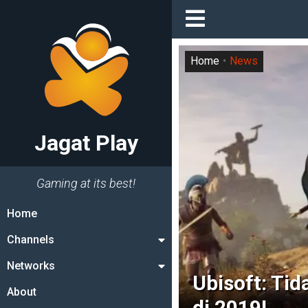
Home
News
Jagat Play
Gaming at its best!
Home
Channels
Networks
Ubisoft: Tid
About
di 2019!