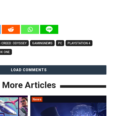
 CREED: ODYSSEY
GAMINGNEWS
PC
PLAYSTATION 4
OX ONE
LOAD COMMENTS
More Articles
News