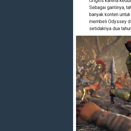
Origins karena ked
Sebagai gantinya, t
banyak konten untu
membeli Odyssey di
setidaknya dua tahu