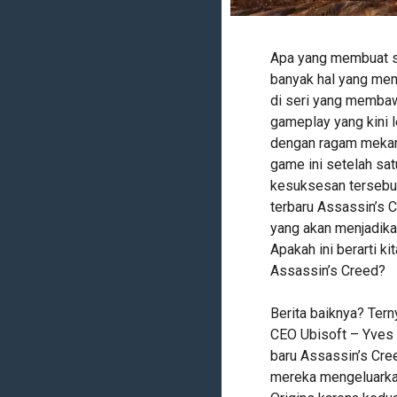
Apa yang membuat se
banyak hal yang mem
di seri yang membaw
gameplay yang kini 
dengan ragam mekan
game ini setelah sat
kesuksesan tersebut
terbaru Assassin’s C
yang akan menjadika
Apakah ini berarti ki
Assassin’s Creed?
Berita baiknya? Ter
CEO Ubisoft – Yves 
baru Assassin’s Cre
mereka mengeluarkan