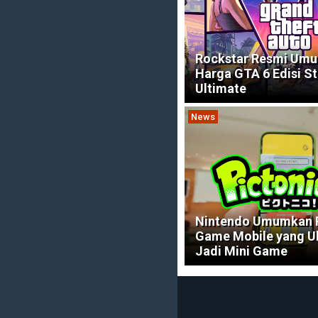
Rockstar Resmi Um
Harga GTA 6 Edisi S
Ultimate
News
Nintendo Umumkan P
Game Mobile yang U
Jadi Mini Game