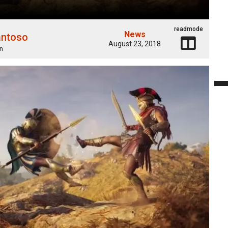
readmode
News
antoso
August 23, 2018
n