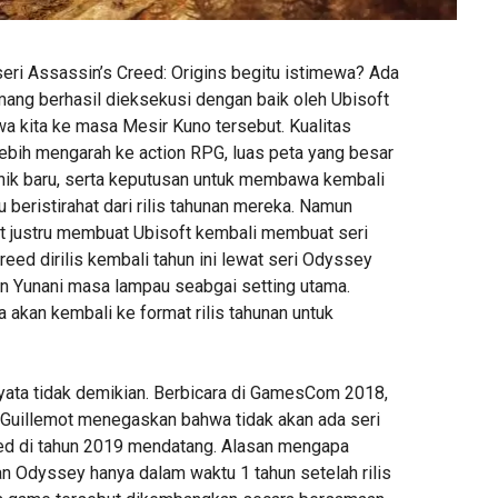
ri Assassin’s Creed: Origins begitu istimewa? Ada
ang berhasil dieksekusi dengan baik oleh Ubisoft
a kita ke masa Mesir Kuno tersebut. Kualitas
lebih mengarah ke action RPG, luas peta yang besar
ik baru, serta keputusan untuk membawa kembali
u beristirahat dari rilis tahunan mereka. Namun
 justru membuat Ubisoft kembali membuat seri
reed dirilis kembali tahun ini lewat seri Odyssey
n Yunani masa lampau seabgai setting utama.
ta akan kembali ke format rilis tahunan untuk
nyata tidak demikian. Berbicara di GamesCom 2018,
Guillemot menegaskan bahwa tidak akan ada seri
ed di tahun 2019 mendatang. Alasan mengapa
 Odyssey hanya dalam waktu 1 tahun setelah rilis