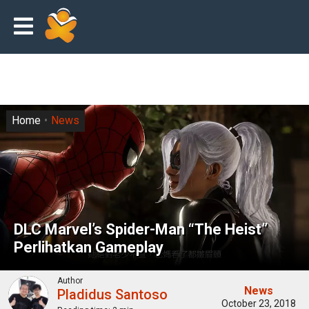
Home
News
DLC Marvel’s Spider-Man “The Heist”
Perlihatkan Gameplay
Author
News
Pladidus Santoso
October 23, 2018