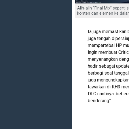
Alih-alih “Final Mix” seper
konten dan elemen ke dalam
Ia juga memastikan b
juga tengah dipersi
mempertebal HP mu
ingin membuat Critica
menyenangkan dengan
hadir sebagai updat
berbagi soal tanggal
juga mengungkapkan 
tawarkan di KH3 mem
DLC nantinya, bebera
benderang”.