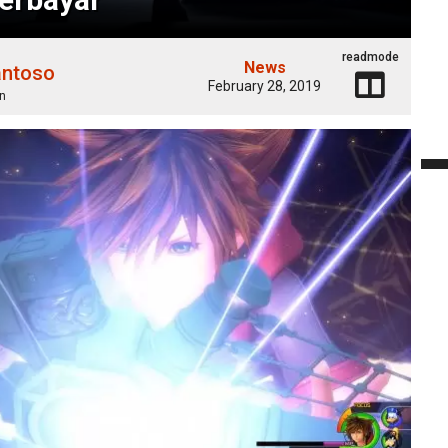
readmode
News
antoso
February 28, 2019
n