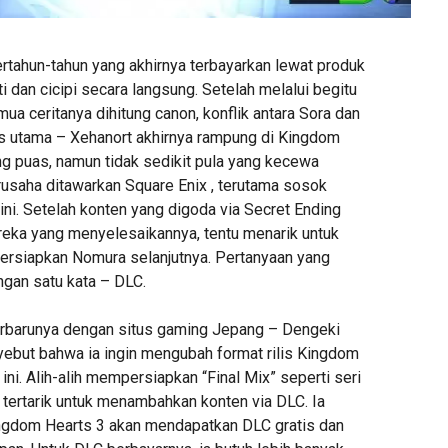
rtahun-tahun yang akhirnya terbayarkan lewat produk
ti dan cicipi secara langsung. Setelah melalui begitu
ua ceritanya dihitung canon, konflik antara Sora dan
s utama – Xehanort akhirnya rampung di Kingdom
ng puas, namun tidak sedikit pula yang kecewa
usaha ditawarkan Square Enix , terutama sosok
ni. Setelah konten yang digoda via Secret Ending
eka yang menyelesaikannya, tentu menarik untuk
persiapkan Nomura selanjutnya. Pertanyaan yang
ngan satu kata – DLC.
rbarunya dengan situs gaming Jepang – Dengeki
ebut bahwa ia ingin mengubah format rilis Kingdom
 ini. Alih-alih mempersiapkan “Final Mix” seperti seri
 tertarik untuk menambahkan konten via DLC. Ia
gdom Hearts 3 akan mendapatkan DLC gratis dan