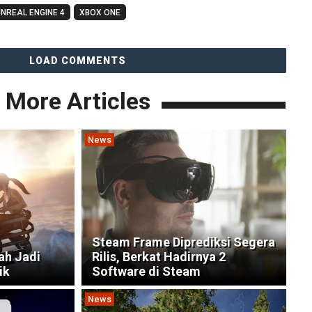
NREAL ENGINE 4
XBOX ONE
LOAD COMMENTS
More Articles
News
Steam Frame Diprediksi Segera
ah Jadi
Rilis, Berkat Hadirnya 2
ik
Software di Steam
News