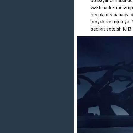
berbayar di masa de
waktu untuk meramp
segala sesuatunya d
proyek selanjutnya. 
sedikit setelah KH3 d