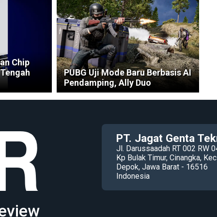
an Chip
 Tengah
PUBG Uji Mode Baru Berbasis AI
Pendamping, Ally Duo
PT. Jagat Genta Tek
Jl. Darussaadah RT 002 RW 0
Kp Bulak Timur, Cinangka, K
Depok, Jawa Barat - 16516
Indonesia
eview