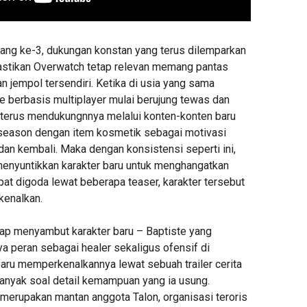
ang ke-3, dukungan konstan yang terus dilemparkan
astikan Overwatch tetap relevan memang pantas
 jempol tersendiri. Ketika di usia yang sama
 berbasis multiplayer mulai berujung tewas dan
 terus mendukungnnya melalui konten-konten baru
season dengan item kosmetik sebagai motivasi
dan kembali. Maka dengan konsistensi seperti ini,
 menyuntikkan karakter baru untuk menghangatkan
at digoda lewat beberapa teaser, karakter tersebut
kenalkan.
iap menyambut karakter baru – Baptiste yang
a peran sebagai healer sekaligus ofensif di
baru memperkenalkannya lewat sebuah trailer cerita
anyak soal detail kemampuan yang ia usung.
 merupakan mantan anggota Talon, organisasi teroris