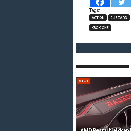
Tags:
ACTION
BLIZZARD
XBOX ONE
News
AMD Resmi Naikkan 