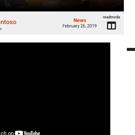
readmode
News
antoso
February 26, 2019
n