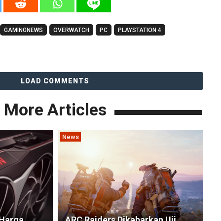
GAMINGNEWS
OVERWATCH
PC
PLAYSTATION 4
LOAD COMMENTS
More Articles
News
Harga
ARC Raiders Dikabarkan Uji