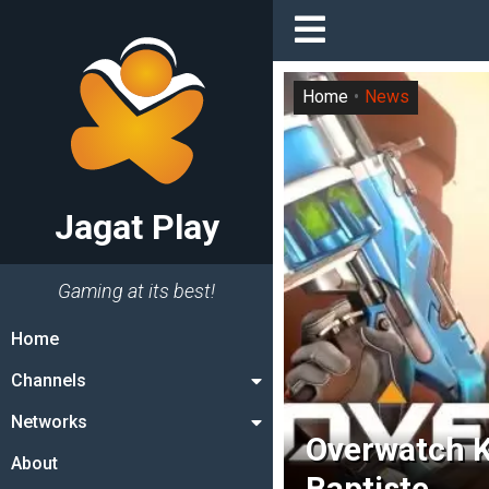
Home
News
Jagat Play
Gaming at its best!
Home
Channels
Networks
Overwatch K
About
Baptiste