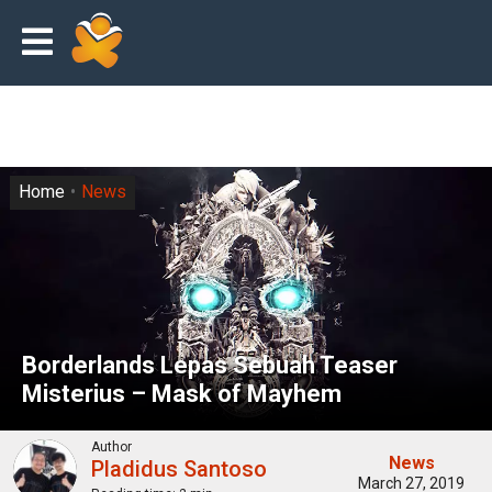
Home
News
Borderlands Lepas Sebuah Teaser
Misterius – Mask of Mayhem
Author
News
Pladidus Santoso
March 27, 2019