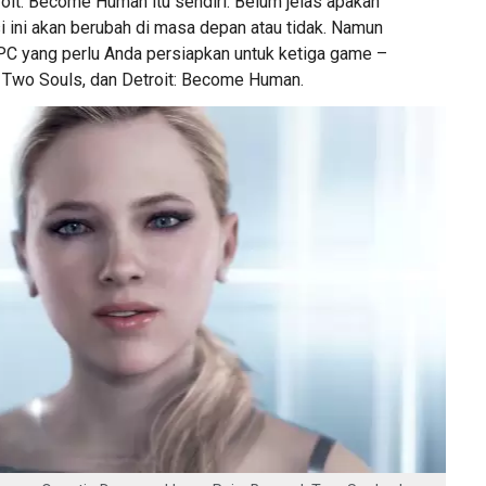
oit: Become Human itu sendiri. Belum jelas apakah
i ini akan berubah di masa depan atau tidak. Namun
ah PC yang perlu Anda persiapkan untuk ketiga game –
 Two Souls, dan Detroit: Become Human.