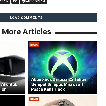
 RAIN
PC
QUANTIC DREAM
LOAD COMMENTS
More Articles
News
Akun Xbox Berusia 25 Tahun
 AI untuk
Sempat Dihapus Microsoft
tion
Pasca Kena Hack
News