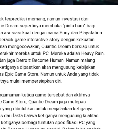
ak terprediksi memang, namun investasi dari
ic Dream sepertinya membuka “pintu baru” bagi
a asosiasi kuat dengan nama Sony dan Playstation
 peracik game interactive story dengan kekuatan
ernah mengecewakan, Quantic Dream bersiap untuk
erakhir mereka untuk PC. Mereka adalah Heavy Rain,
dan juga Detroit: Become Human. Namun malang
ketiganya dipastikan akan mengusung kebijakan
has Epic Game Store. Namun untuk Anda yang tidak
atnya mulai mempersiapkan diri.
gumuman ketiga game tersebut dan aktifnya
ic Game Store, Quantic Dream juga melepas
i yang dibutuhkan untuk menjalankan ketiganya.
s dari fakta bahwa ketiganya mengusung kualitas
 ketiganya berbagi tuntutan spesifikasi PC yang