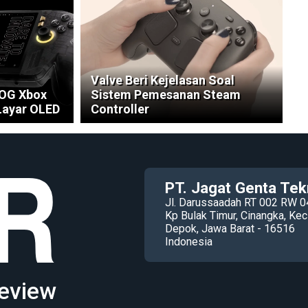
Valve Beri Kejelasan Soal
ROG Xbox
Sistem Pemesanan Steam
 Layar OLED
Controller
PT. Jagat Genta Tek
Jl. Darussaadah RT 002 RW 0
Kp Bulak Timur, Cinangka, K
Depok, Jawa Barat - 16516
Indonesia
eview