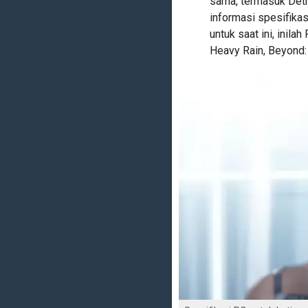
sama, termasuk Detr
informasi spesifikas
untuk saat ini, inil
Heavy Rain, Beyond: