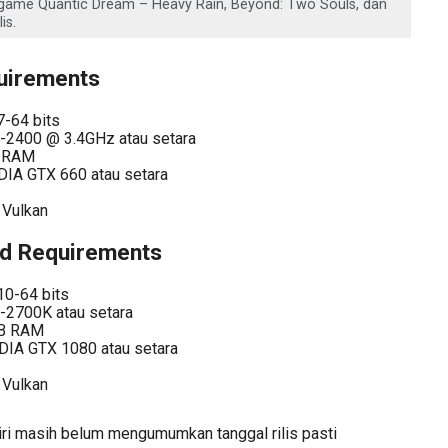
a game Quantic Dream – Heavy Rain, Beyond: Two Souls, dan
is.
uirements
-64 bits
-2400 @ 3.4GHz atau setara
 RAM
IDIA GTX 660 atau setara
Vulkan
 Requirements
0-64 bits
-2700K atau setara
B RAM
IA GTX 1080 atau setara
Vulkan
ri masih belum mengumumkan tanggal rilis pasti