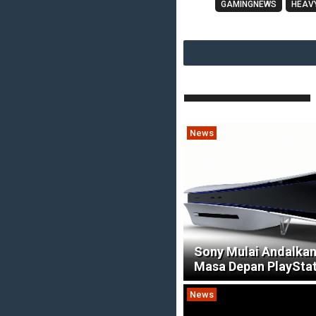
GAMINGNEWS
HEAVY
News
Sony Mulai Andalkan
Masa Depan PlaySta
News