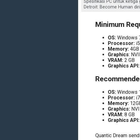
Spesifikasi PC untuk ketig
Detroit: Become Human diril
Minimum Req
OS:
Windows 7
Processor:
i5
Memory:
4GB
Graphics
: NV
VRAM:
2 GB
Graphics API:
Recommended
OS:
Windows 1
Processor:
i7
Memory:
12G
Graphics:
NVID
VRAM:
8 GB
Graphics API:
Quantic Dream sendi