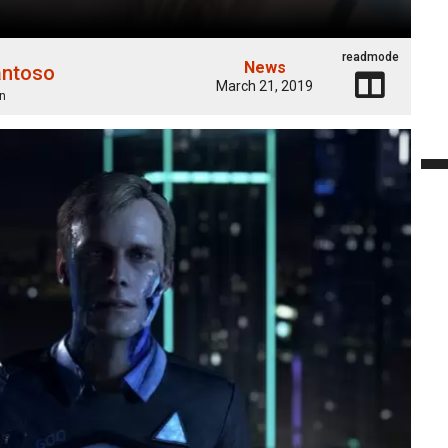
readmode
News
antoso
March 21, 2019
n