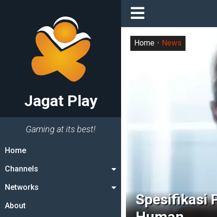
Home
News
Jagat Play
Gaming at its best!
Home
Channels
Networks
Spesifikasi
About
Human