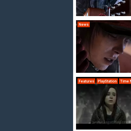
News
Features
PlayStation
Time 