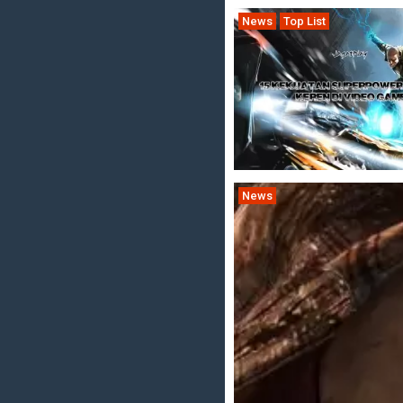
News
Top List
News