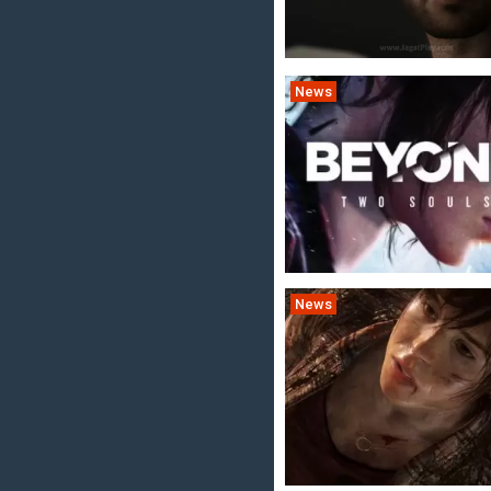
News
News