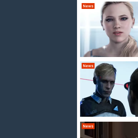
News
News
News