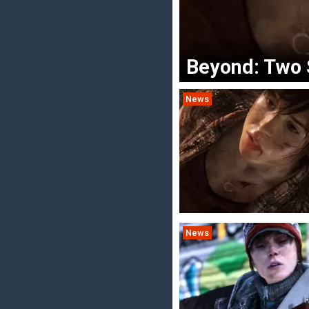
Beyond: Two 
News
News