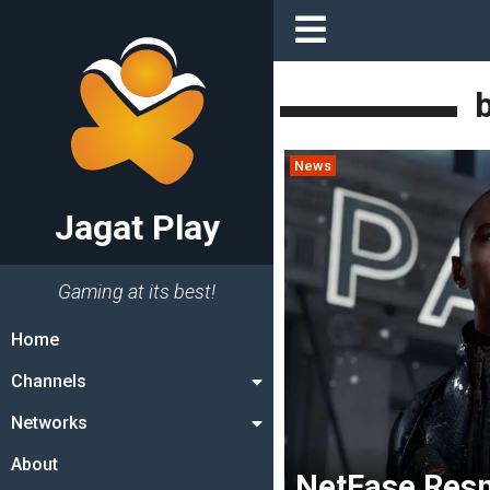
News
Jagat Play
Gaming at its best!
Home
Channels
Networks
About
NetEase Resm