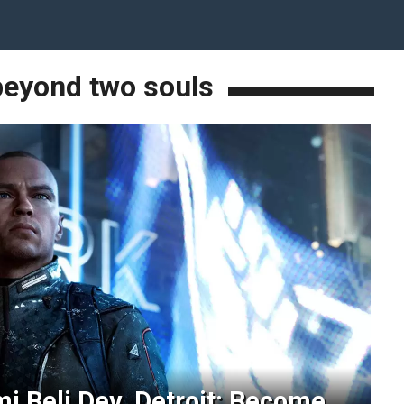
beyond two souls
i Beli Dev. Detroit: Become