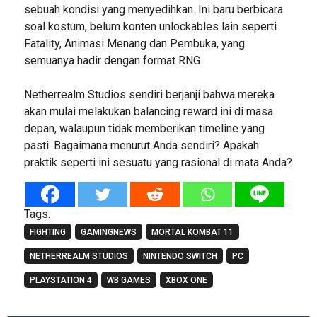
sebuah kondisi yang menyedihkan. Ini baru berbicara
soal kostum, belum konten unlockables lain seperti
Fatality, Animasi Menang dan Pembuka, yang
semuanya hadir dengan format RNG.
Netherrealm Studios sendiri berjanji bahwa mereka
akan mulai melakukan balancing reward ini di masa
depan, walaupun tidak memberikan timeline yang
pasti. Bagaimana menurut Anda sendiri? Apakah
praktik seperti ini sesuatu yang rasional di mata Anda?
Tags:
FIGHTING
GAMINGNEWS
MORTAL KOMBAT 11
NETHERREALM STUDIOS
NINTENDO SWITCH
PC
PLAYSTATION 4
WB GAMES
XBOX ONE