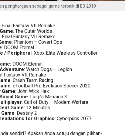
 penghargaan sebagai game terbaik di E3 2019
: Final Fantasy VII Remake
l Game
: The Outer Worlds
: Final Fantasy VII Remake
 Game
: Phantom – Covert Ops
e
: DOOM Eternal
e / Peripheral
: Xbox Elite Wireless Controller
Game:
DOOM Eternal
 Adventure
: Watch Dogs – Legion
nal Fantasy VII Remake
 Game
: Crash Team Racing
 Game
: eFootball Pro Evolution Soccer 2020
y Game
: John Wick Hex
 Social Game
: Luigi’s Mansion 3
ultiplayer
: Call of Duty – Modern Warfare
dent Game:
12 Minutes
g Game
: Destiny 2
endations for Graphics:
Cyberpunk 2077
da sendiri? Apakah Anda setuju dengan pilihan-