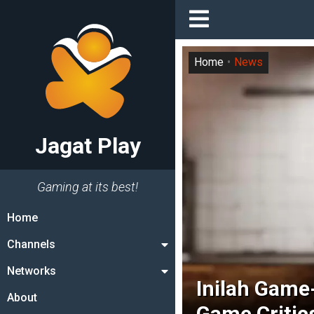
Home
News
Jagat Play
Gaming at its best!
Home
Channels
Networks
Inilah Gam
About
Game Critic