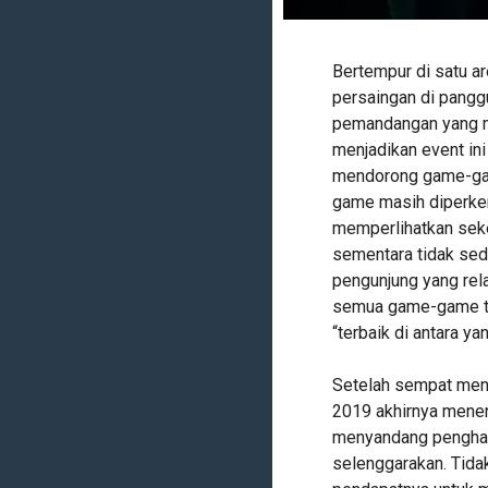
Bertempur di satu a
persaingan di pangg
pemandangan yang me
menjadikan event i
mendorong game-gam
game masih diperken
memperlihatkan seke
sementara tidak sedi
pengunjung yang rel
semua game-game te
“terbaik di antara y
Setelah sempat men
2019 akhirnya mene
menyandang penghar
selenggarakan. Tidak