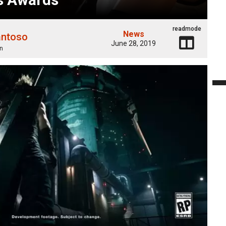
readmode
News
antoso
June 28, 2019
n