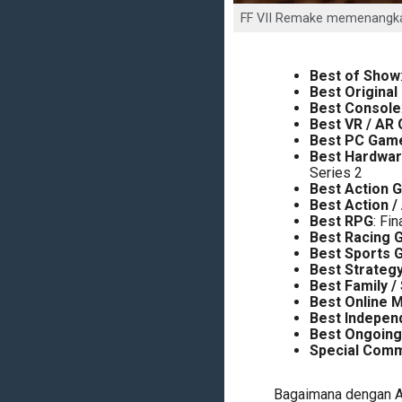
FF VII Remake memenangkan
Best of Show
Best Origina
Best Console
Best VR / AR
Best PC Gam
Best Hardwar
Series 2
Best Action 
Best Action /
Best RPG
: Fi
Best Racing
Best Sports
Best Strateg
Best Family /
Best Online M
Best Indepen
Best Ongoin
Special Comm
Bagaimana dengan An