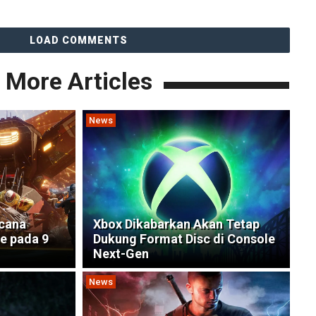
LOAD COMMENTS
More Articles
News
ncana
Xbox Dikabarkan Akan Tetap
e pada 9
Dukung Format Disc di Console
Next-Gen
News