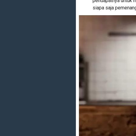
pendapatnya untuk m
siapa saja pemenang