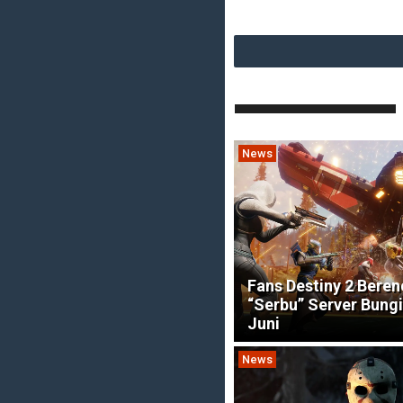
News
Fans Destiny 2 Bere
“Serbu” Server Bungi
Juni
News