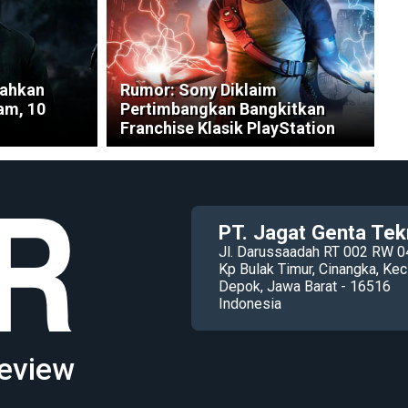
cahkan
Rumor: Sony Diklaim
am, 10
Pertimbangkan Bangkitkan
Franchise Klasik PlayStation
PT. Jagat Genta Tek
Jl. Darussaadah RT 002 RW 0
Kp Bulak Timur, Cinangka, K
Depok, Jawa Barat - 16516
Indonesia
eview