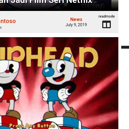
readmode
News
antoso
July 9, 2019
n