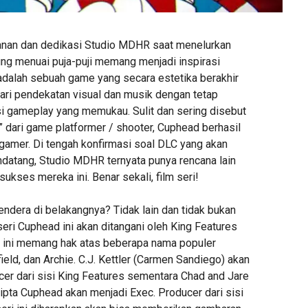
anan dan dedikasi Studio MDHR saat menelurkan
ng menuai puja-puji memang menjadi inspirasi
 adalah sebuah game yang secara estetika berakhir
dari pendekatan visual dan musik dengan tetap
 gameplay yang memukau. Sulit dan sering disebut
 dari game platformer / shooter, Cuphead berhasil
 gamer. Di tengah konfirmasi soal DLC yang akan
datang, Studio MDHR ternyata punya rencana lain
kses mereka ini. Benar sekali, film seri!
ndera di belakangnya? Tidak lain dan tidak bukan
 seri Cuphead ini akan ditangani oleh King Features
t ini memang hak atas beberapa nama populer
ield, dan Archie. C.J. Kettler (Carmen Sandiego) akan
cer dari sisi King Features sementara Chad and Jare
pta Cuphead akan menjadi Exec. Producer dari sisi