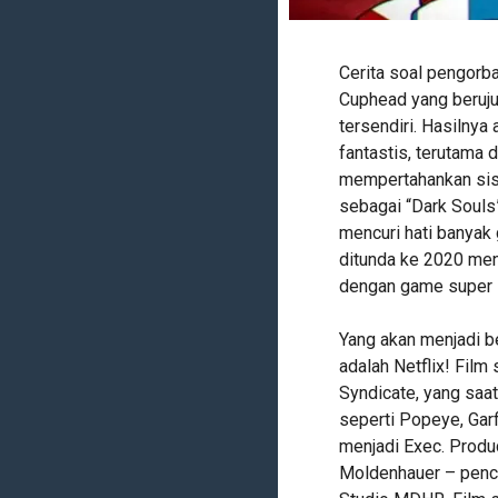
Cerita soal pengorb
Cuphead yang beruju
tersendiri. Hasilnya
fantastis, terutama 
mempertahankan sisi
sebagai “Dark Souls”
mencuri hati banyak
ditunda ke 2020 men
dengan game super su
Yang akan menjadi be
adalah Netflix! Film
Syndicate, yang saa
seperti Popeye, Garf
menjadi Exec. Produ
Moldenhauer – penci