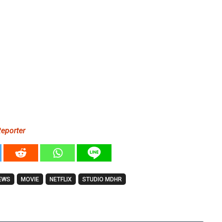
eporter
EWS
MOVIE
NETFLIX
STUDIO MDHR