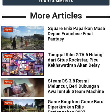
LOAD COMMENTS
More Articles
Square Enix Paparkan Masa
News
Depan Franchise Final
Fantasy
Tanggal Rilis GTA 6 Hilang
News
dari Situs Rockstar, Picu
Kekhawatiran Akan Delay
SteamOS 3.8 Resmi
News
Meluncur, Beri Dukungan
Awal untuk Steam Machine
Game Kingdom Come Baru
News
Diperkirakan Rilis