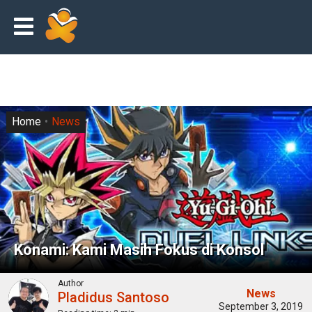
Home
News
Konami: Kami Masih Fokus di Konsol
Author
News
Pladidus Santoso
September 3, 2019