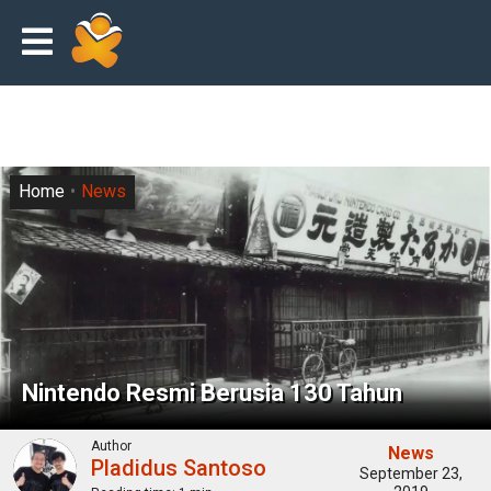
Home
News
Nintendo Resmi Berusia 130 Tahun
Author
News
Pladidus Santoso
September 23,